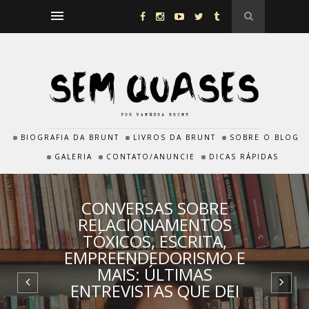
BIOGRAFIA DA BRUNT
LIVROS DA BRUNT
SOBRE O BLOG
GALERIA
CONTATO/ANUNCIE
DICAS RÁPIDAS
NOSSO CASAMENTO
DOURADO: ENTRADA COM
DAYLIGHT, DE TAYLOR
SWIFT • VANESSA BRUNT E
LUCAS PITARELLI | VÍDEO E
FOTOS