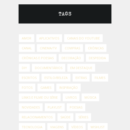
TAGS
AMOR
APLICATIVOS
CANAIS DO YOUTUBE
CANAL
CINEMA/TV
COMPRAS
CRÔNICAS
CRÔNICAS E POESIAS
DECORAÇÃO
DESPEDIDA
DIY
DOCUMENTÁRIOS
EM DESTAQUE
ESCRITOS
ESTILO/BELEZA
EXTRAS
FILMES
FOTOS
GAMES
INSPIRAÇÃO
LINKS E FILME OU SÉRIE
LIVROS
MÚSICA
NOVIDADES
PLAYLIST
POESIAS
RELACIONAMENTOS
SAÚDE
SÉRIES
TECNOLOGIA
VIAGENS
VÍDEOS
WISHLIST