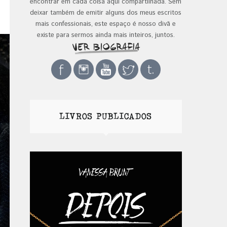
encontrar em cada coisa aqui compartilhada. Sem
deixar também de emitir alguns dos meus escritos
mais confessionais, este espaço é nosso divã e
existe para sermos ainda mais inteiros, juntos.
LIVROS PUBLICADOS