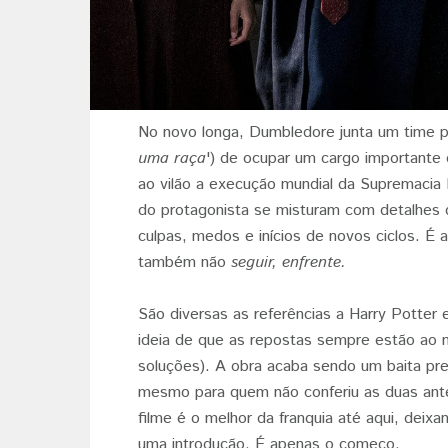
No novo longa, Dumbledore junta um time pa
uma raça
') de ocupar um cargo importante d
ao vilão a execução mundial da Supremacia 
do protagonista se misturam com detalhes d
culpas, medos e inícios de novos ciclos. É 
também não
seguir,
enfrente.
São diversas as referências a Harry Potter 
ideia de que as repostas sempre estão ao n
soluções). A obra acaba sendo um baita pres
mesmo para quem não conferiu as duas ante
filme é o melhor da franquia até aqui, deix
uma introdução. É apenas o começo.