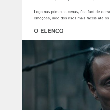
Logo nas primeiras cenas, fica fácil de der
emoções, indo dos risos mais fáceis até os
O ELENCO