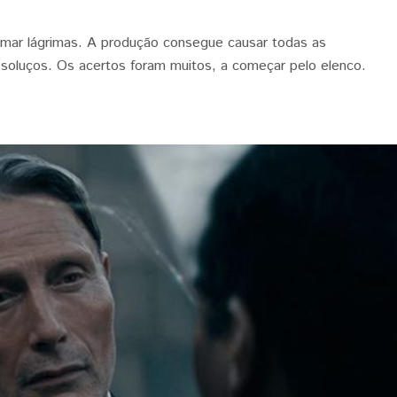
ramar lágrimas. A produção consegue causar todas as
 soluços. Os acertos foram muitos, a começar pelo elenco.