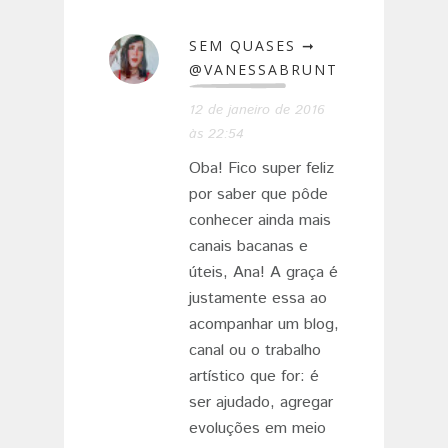
SEM QUASES ➞
@VANESSABRUNT
12 de janeiro de 2016
às 22:54
Oba! Fico super feliz
por saber que pôde
conhecer ainda mais
canais bacanas e
úteis, Ana! A graça é
justamente essa ao
acompanhar um blog,
canal ou o trabalho
artístico que for: é
ser ajudado, agregar
evoluções em meio