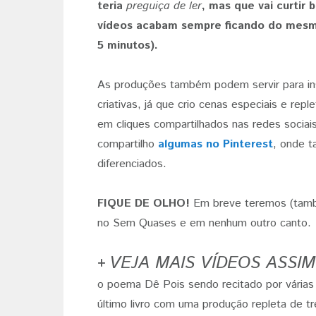
teria
preguiça de ler
, mas que vai curtir 
vídeos acabam sempre ficando do mesmo
5 minutos).
As produções também podem servir para insp
criativas, já que crio cenas especiais e r
em cliques compartilhados nas redes sociai
compartilho
algumas no Pinterest
, onde t
diferenciados.
FIQUE DE OLHO!
Em breve teremos (també
no Sem Quases e em nenhum outro canto.
VEJA MAIS VÍDEOS ASSIM
+
o poema Dê Pois sendo recitado por vária
último livro com uma produção repleta de t