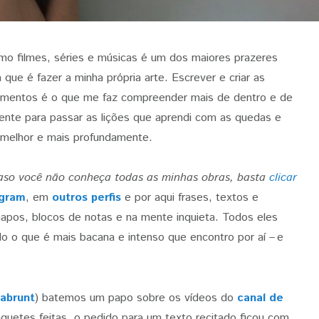
omo filmes, séries e músicas é um dos maiores prazeres
que é fazer a minha própria arte. Escrever e criar as
ntimentos é o que me faz compreender mais de dentro e de
ente para passar as lições que aprendi com as quedas e
 melhor e mais profundamente.
aso você não conheça todas as minhas obras, basta
clicar
agram
, em
outros perfis
e por aqui frases, textos e
apos, blocos de notas e na mente inquieta. Todos eles
o o que é mais bacana e intenso que encontro por aí –
e
abrunt
) batemos um papo sobre os vídeos do
canal de
etes feitas, o pedido para um texto recitado ficou com