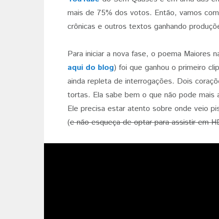
mais de 75% dos votos. Então, vamos com
crônicas e outros textos ganhando produçõe
Para iniciar a nova fase, o poema Maiores 
aqui do blog
) foi que ganhou o primeiro cl
ainda repleta de interrogações. Dois coraç
tortas. Ela sabe bem o que não pode mais 
Ele precisa estar atento sobre onde veio pi
(
e não esqueça de optar para assistir em H