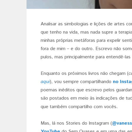
Analisar as simbologias e lições de artes c
que tenho na vida, mas nada supre a terapia 
minhas próprias metáforas para expelir se
fora de mim – e do outro. Escrevo não som
pulos, mas principalmente para entendê-las
Enquanto os próximos livros não chegam (
c
aqui
), vou sempre compartilhando
no Inst
poemas inéditos que escrevo pelos guardan
são postados em meio às indicações de tud
que também compartilho com vocês.
Mas, lá nos Stories do Instagram (
@vaness
YouTube
do Sem Quases e em uma das enqu