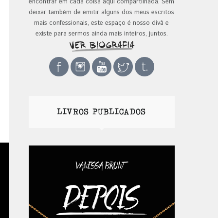
encontrar em cada coisa aqui compartilhada. Sem
deixar também de emitir alguns dos meus escritos
mais confessionais, este espaço é nosso divã e
existe para sermos ainda mais inteiros, juntos.
LIVROS PUBLICADOS