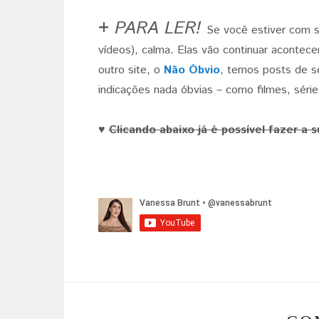
+
PARA LER!
Se você estiver com s
vídeos), calma. Elas vão continuar aconte
outro site, o
Não Óbvio
, temos posts de s
indicações nada óbvias – como filmes, séries
♥
Clicando abaixo já é possível fazer a s