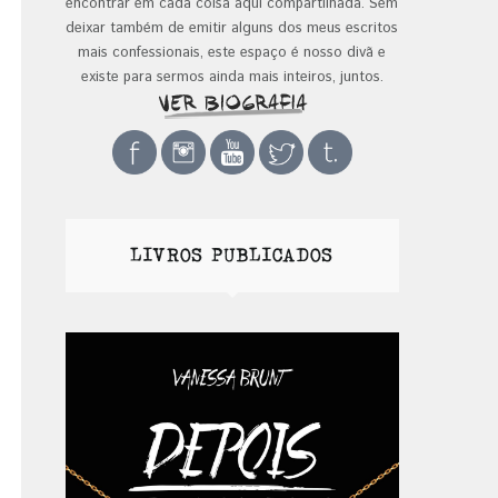
encontrar em cada coisa aqui compartilhada. Sem
deixar também de emitir alguns dos meus escritos
mais confessionais, este espaço é nosso divã e
existe para sermos ainda mais inteiros, juntos.
LIVROS PUBLICADOS