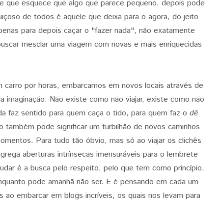
le que esquece que algo que parece pequeno, depois pode
guiçoso de todos é aquele que deixa para o agora, do jeito
apenas para depois caçar o "fazer nada", não exatamente
buscar mesclar uma viagem com novas e mais enriquecidas
carro por horas, embarcamos em novos locais através de
 da imaginação. Não existe como não viajar, existe como não
da faz sentido para quem caça o tido, para quem faz o
dê
o também pode significar um turbilhão de novos caminhos
omentos. Para tudo tão óbvio, mas só ao viajar os clichês
 agrega aberturas intrínsecas imensuráveis para o lembrete
dar é a busca pelo respeito, pelo que tem como princípio,
 enquanto pode amanhã não ser. E é pensando em cada um
 ao embarcar em blogs incríveis, os quais nos levam para