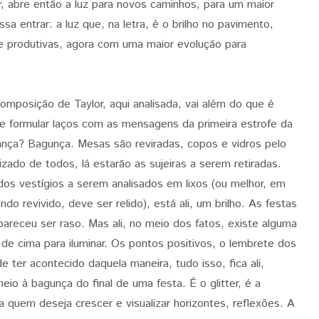
ar, abre então a luz para novos caminhos, para um maior
a entrar: a luz que, na letra, é o brilho no pavimento,
 e produtivas, agora com uma maior evolução para
composição de Taylor, aqui analisada, vai além do que é
 formular laços com as mensagens da primeira estrofe da
ança? Bagunça. Mesas são reviradas, copos e vidros pelo
zado de todos, lá estarão as sujeiras a serem retiradas.
os vestígios a serem analisados em lixos (ou melhor, em
o revivido, deve ser relido), está ali, um brilho. As festas
areceu ser raso. Mas ali, no meio dos fatos, existe alguma
 de cima para iluminar. Os pontos positivos, o lembrete dos
 ter acontecido daquela maneira, tudo isso, fica ali,
o à bagunça do final de uma festa. É o glitter, é a
quem deseja crescer e visualizar horizontes, reflexões. A