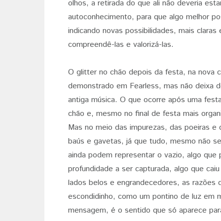
olhos, a retirada do que ali não deveria est
autoconhecimento, para que algo melhor poss
indicando novas possibilidades, mais claras
compreendê-las e valorizá-las.
O glitter no chão depois da festa, na nova 
demonstrado em Fearless, mas não deixa de
antiga música. O que ocorre após uma fest
chão e, mesmo no final de festa mais organi
Mas no meio das impurezas, das poeiras e d
baús e gavetas, já que tudo, mesmo não send
ainda podem representar o vazio, algo que p
profundidade a ser capturada, algo que caiu
lados belos e engrandecedores, as razões de
escondidinho, como um pontino de luz em mei
mensagem, é o sentido que só aparece para 