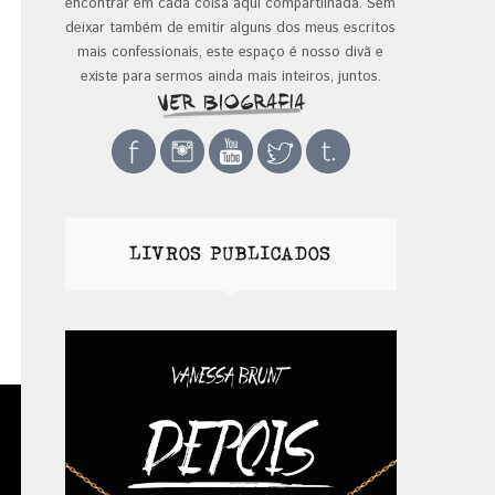
encontrar em cada coisa aqui compartilhada. Sem
deixar também de emitir alguns dos meus escritos
mais confessionais, este espaço é nosso divã e
existe para sermos ainda mais inteiros, juntos.
LIVROS PUBLICADOS