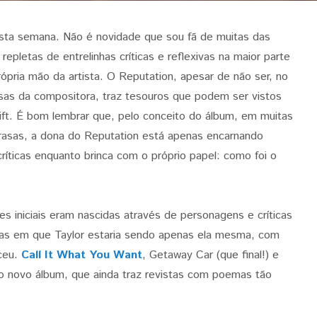
esta semana. Não é novidade que sou fã de muitas das
epletas de entrelinhas críticas e reflexivas na maior parte
pria mão da artista. O Reputation, apesar de não ser, no
nsas da compositora, traz tesouros que podem ser vistos
ft. É bom lembrar que, pelo conceito do álbum, em muitas
rasas, a dona do Reputation está apenas encarnando
críticas enquanto brinca com o próprio papel: como foi o
s iniciais eram nascidas através de personagens e críticas
tras em que Taylor estaria sendo apenas ela mesma, com
ceu.
Call It What You Want
, Getaway Car (que final!) e
o novo álbum, que ainda traz revistas com poemas tão