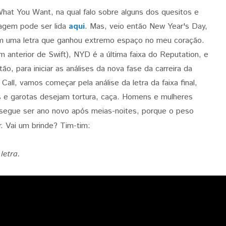
hat You Want, na qual falo sobre alguns dos quesitos e
tagem pode ser lida
aqui
. Mas, veio então New Year's Day,
m uma letra que ganhou extremo espaço no meu coração.
 anterior de Swift), NYD é a última faixa do Reputation, e
o, para iniciar as análises da nova fase da carreira da
all, vamos começar pela análise da letra da faixa final,
 e garotas desejam tortura, caça. Homens e mulheres
segue ser ano novo após meias-noites, porque o peso
lar. Vai um brinde? Tim-tim:
letra.